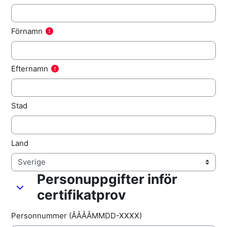
Förnamn
Efternamn
Stad
Land
Personuppgifter inför
Personuppgifter inför certifikatprov
Personuppgifter inför certifikatprov
certifikatprov
Personnummer (ÅÅÅÅMMDD-XXXX)